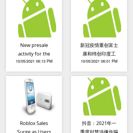
New presale
新冠疫情重创富士
activity for the
康和纬创印度工
10/05/2021 06:13 PM
10/05/2021 06:01 PM
rugged Ulefone
厂：5月已有13名
Armor 8 Pro
工程师感染
Roblox Sales
抖音：2021年一
Surge as Users
季度封禁涉嫌诈骗