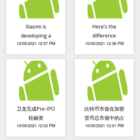
Xiaomi is
Here’s the
developing a
difference
10/05/2021 12:57 PM
10/05/2021 12:36 PM
smartphone
between POCO
with a rotary
F3 GT and Redmi
sub-screen front
K40 GE
camera
卫龙完成Pre-IPO
比特币市值在加密
轮融资
货币总市值中的占
10/05/2021 12:03 PM
10/05/2021 12:01 PM
比再创新低 跌至
42.6 percent