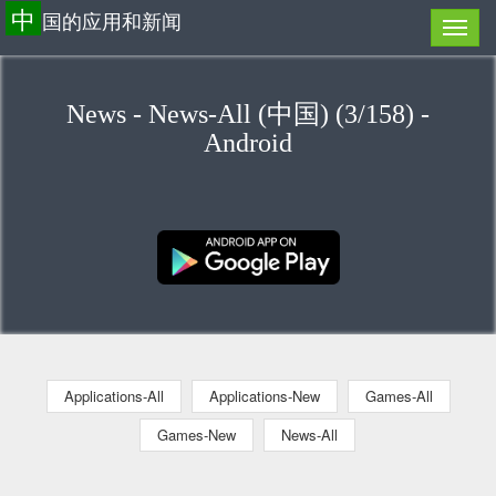
中
国的应用和新闻
News - News-All (中国) (3/158) -
Android
Applications-All
Applications-New
Games-All
Games-New
News-All