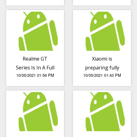
增长
集使用个人信息情
况
Realme GT
Xiaomi is
Series Is In A Full
preparing fully
10/05/2021 01:56 PM
10/05/2021 01:43 PM
Stock Despite
wireless noise
Rumors Of Its
canceling
Short Supply
headphones