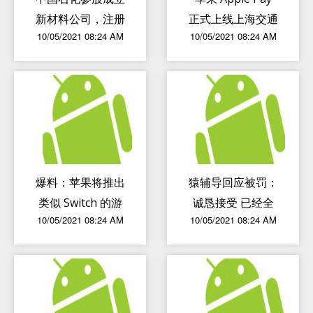
新材料公司，注册
正式上线上海交通
10/05/2021 08:24 AM
10/05/2021 08:24 AM
资本13.46亿
卡・全国交联版：
红色卡面，无可退
服务费
爆料：苹果将推出
猿辅导回应被罚：
类似 Switch 的游
诚恳接受 已经全
10/05/2021 08:24 AM
10/05/2021 08:24 AM
戏机，采用全新处
部整改
理器