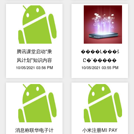
腾讯课堂启动“乘
����Լ���š��µ
风计划”知识内容
Ը�ߵ�һ����
10/05/2021 03:56 PM
10/05/2021 03:55 PM
比赛 提供20万现
金激励
消息称联华电子计
小米注册MI PAY