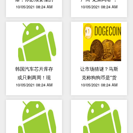
10/05/2021 08:24 AM
10/05/2021 08:24 AM
8个常识
后者代理发行游戏
含《战地红警》
韩国汽车芯片库存
让市场猜谜？马斯
或只剩两周！现
克称狗狗币是“货
10/05/2021 08:24 AM
10/05/2021 08:24 AM
代、起亚热门
币的未来” 也是一
车“减配降价”
场“骗局”