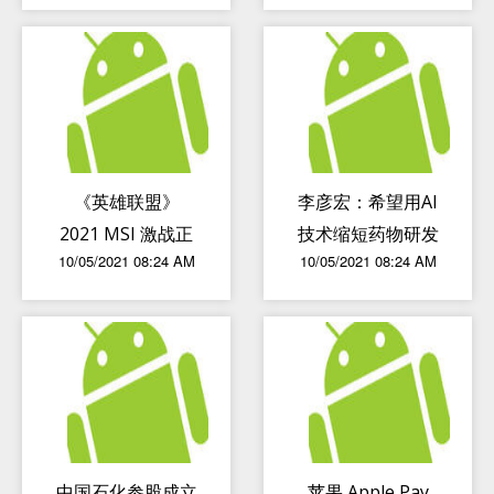
SoC may arrive
causing ear
in July
inflammation
《英雄联盟》
李彦宏：希望用AI
2021 MSI 激战正
技术缩短药物研发
10/05/2021 08:24 AM
10/05/2021 08:24 AM
酣，RNG 八战全
时间，降低药物副
胜晋级对抗赛
作用
中国石化参股成立
苹果 Apple Pay