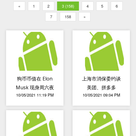
«
1
2
3 (158)
4
5
6
7
158
»
狗币币值在 Elon
上海市消保委约谈
Musk 现身周六夜
美团、拼多多
10/05/2021 11:19 PM
10/05/2021 09:04 PM
场秀期间跌掉三分
之一