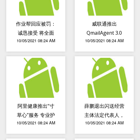
作业帮回应被罚：
威联通推出
诚恳接受 将全面
QmailAgent 3.0
10/05/2021 08:24 AM
10/05/2021 08:24 AM
整改
新增二次备份邮件
与帐户及还原功能
阿里健康推出“寸
薛鹏退出闪送经营
草心”服务 专业护
主体法定代表人，
10/05/2021 08:24 AM
10/05/2021 08:24 AM
士上门护理老人
由刘超接任