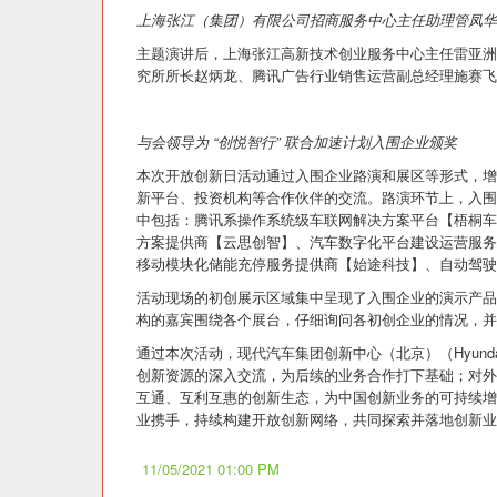
上海张江（集团）有限公司招商服务中心主任助理管凤华
主题演讲后，上海张江高新技术创业服务中心主任雷亚洲
究所所长赵炳龙、腾讯广告行业销售运营副总经理施赛飞
与会领导为 “创悦智行” 联合加速计划入围企业颁奖
本次开放创新日活动通过入围企业路演和展区等形式，增
新平台、投资机构等合作伙伴的交流。路演环节上，入围
中包括：腾讯系操作系统级车联网解决方案平台【梧桐车联
方案提供商【云思创智】、汽车数字化平台建设运营服务商【
移动模块化储能充停服务提供商【始途科技】、自动驾驶
活动现场的初创展示区域集中呈现了入围企业的演示产品，
构的嘉宾围绕各个展台，仔细询问各初创企业的情况，并
通过本次活动，现代汽车集团创新中心（北京）（Hyundai
创新资源的深入交流，为后续的业务合作打下基础；对外
互通、互利互惠的创新生态，为中国创新业务的可持续增
业携手，持续构建开放创新网络，共同探索并落地创新业
11/05/2021 01:00 PM