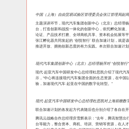
中国（上海）自由贸易试验区管理委员会张江管理局副局
主题演讲环节，现代汽车集团创新中心（北京）总经理杨萍介绍
台，打造创新和战投一体化的创新中心，依托孵化加速、
论证、产品技术打磨、全球商机共享、资本机会拓展等平台能力输
张江孵化器共同发起的 ‘创悦智行’ 联合加速计划，就是该平台
推进开放、拥抱创新态度的有力实践。本次联合加速计划
现代汽车集团创新中心（北京）总经理杨萍对 “创悦智行
现代·起亚汽车中国研发中心总经理杜思凯介绍了现代汽
示，“中心将连接现代汽车集团全面的生态资源，在中国
验，加速现代汽车·起亚在中国的数字化转型。”
现代·起亚汽车中国研发中心总经理杜思凯对上海前瞻数
联合加速计划的各发起方代表随后也分别介绍了各自在开
腾讯云战略合作总经理庆雪辉表示：“去年，腾讯智慧出行发
台等能力，整合资本、商机、培训、营销等资源，在人才