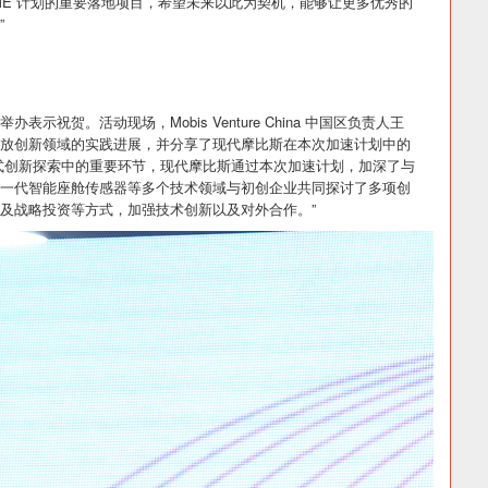
TIME 计划的重要落地项目，希望未来以此为契机，能够让更多优秀的
”
祝贺。活动现场，Mobis Venture China 中国区负责人王
放创新领域的实践进展，并分享了现代摩比斯在本次加速计划中的
式创新探索中的重要环节，现代摩比斯通过本次加速计划，加深了与
一代智能座舱传感器等多个技术领域与初创企业共同探讨了多项创
及战略投资等方式，加强技术创新以及对外合作。”