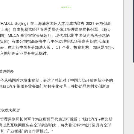
»»»»»
RADLE Beijing）在上海浦东国际人才港成功举办 2021 开放创新
国（上海）自由贸易试验区管理委员会张江管理局副局长付军、现代·
国）MECA 事业室室长解超朋、现代摩比斯中国研究所所长赵炳
集团）有限公司招商服务中心主任助理管凤华等嘉宾莅临活动现
，摩比斯中国各分部法人长，ICT 企业、投资机构、加速器/孵化
入围初创企业展开交流探讨。
成功举办
n 副总裁黄允圣从韩国首尔发来祝贺，表达了总部对于中国市场开放创新业务的
局可以促进现代汽车集团各业务部门的数字化变革，并协助品牌树立创新形
韩国首尔发来祝贺
管理局副局长付军作为政府领导代表进行致辞：“现代汽车+摩比斯
商以及互联网巨头在全球的影响力，将为张江科学城打造具有全球
和 ‘产业赋能’ 的合作新模式。”