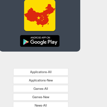
Applications-All
Applications-New
Games-All
Games-New
News-All