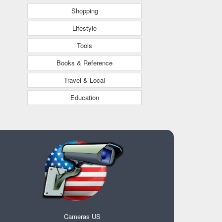
Shopping
Lifestyle
Tools
Books & Reference
Travel & Local
Education
Cameras US