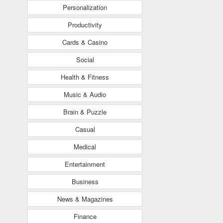
Personalization
Productivity
Cards & Casino
Social
Health & Fitness
Music & Audio
Brain & Puzzle
Casual
Medical
Entertainment
Business
News & Magazines
Finance