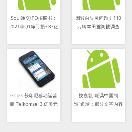
Soul递交IPO招股书：
因转向失灵问题！110
2021年Q1净亏损3.83亿
万辆本田雅阁被调查
11/05/2021 11:49 AM
11/05/2021 05:58 PM
元 腾讯为第一大机构股
东
Gojek 获印尼移动运营
技嘉就“嘲讽中国制
商 Telkomsel 3 亿美元
造”道歉：部分文字内容
11/05/2021 01:52 PM
11/05/2021 02:33 PM
追加投资
与事实严重不符