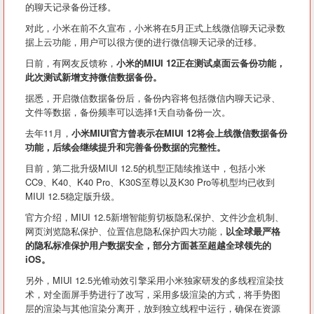
的聊天记录备份迁移。
对此，小米在前不久宣布，小米将在5月正式上线微信聊天记录数
据上云功能，用户可以很方便的进行微信聊天记录的迁移。
日前，有网友反馈称，
小米的MIUI 12正在测试桌面云备份功能，
此次测试新增支持微信数据备份。
据悉，开启微信数据备份后，备份内容将包括微信内聊天记录、
文件等数据，备份频率可以选择1天自动备份一次。
去年11月，
小米MIUI官方曾表示在MIUI 12将会上线微信数据备份
功能，后续会继续提升和完善备份数据的完整性。
目前，第二批升级MIUI 12.5的机型正陆续推送中，包括小米
CC9、K40、K40 Pro、K30S至尊以及K30 Pro等机型均已收到
MIUI 12.5稳定版升级。
官方介绍，MIUI 12.5新增智能剪切板隐私保护、文件沙盒机制、
网页浏览隐私保护、位置信息隐私保护四大功能，
以全球最严格
的隐私标准保护用户数据安全，部分方面甚至超越全球领先的
iOS。
另外，MIUI 12.5光锥动效引擎采用小米独家研发的多线程渲染技
术，对全面屏手势进行了改写，采用多级渲染的方式，将手势图
层的渲染与其他渲染分离开，放到独立线程中运行，确保在资源