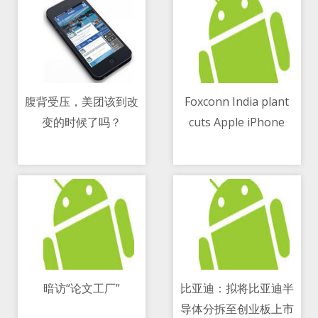
腹背受压，美团该到改
Foxconn India plant
变的时候了吗？
cuts Apple iPhone
11/05/2021 09:46 AM
11/05/2021 07:04 PM
production by 50
percent
暗访“论文工厂”
比亚迪：拟将比亚迪半
导体分拆至创业板上市