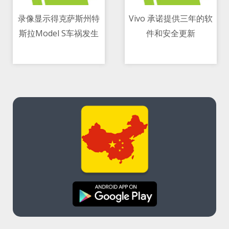
录像显示得克萨斯州特
Vivo 承诺提供三年的软
斯拉Model S车祸发生
件和安全更新
11/05/2021 02:26 PM
11/05/2021 10:51 PM
前 是由车主驾驶离开