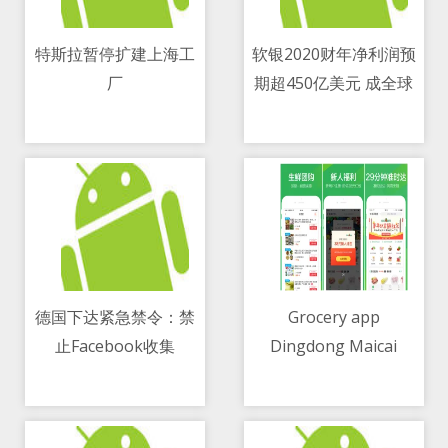
特斯拉暂停扩建上海工
软银2020财年净利润预
厂
期超450亿美元 成全球
12/05/2021 08:24 AM
12/05/2021 08:24 AM
第三赚钱公司
德国下达紧急禁令：禁
Grocery app
止Facebook收集
Dingdong Maicai
12/05/2021 08:24 AM
12/05/2021 05:38 AM
WhatsApp用户数据
secures $330 million
funding