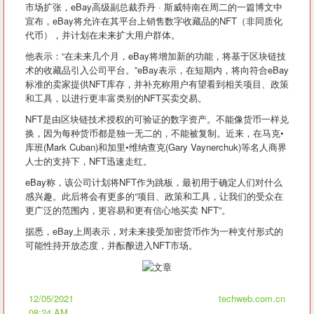
市场扩张，eBay高级副总裁乔丹 · 斯威特南在周二的一篇博文中
宣布，eBay将允许在其平台上销售数字收藏品的NFT（非同质化
代币），并计划在未来扩大用户群体。
他表示：“在未来几个月，eBay将增加新的功能，将基于区块链技
术的收藏品引入公司平台。”eBay表示，在短期内，将向符合eBay
标准的卖家提供NFT库存，并补充称用户有望看到相关项目、政策
和工具，以进行更丰富类别的NFT买卖交易。
NFT是由区块链技术授权的可验证的数字资产。不能像货币一样兑
换，因为每种货币都是独一无二的，不能被复制。近来，在马克•
库班(Mark Cuban)和加里•维纳查克(Gary Vaynerchuk)等名人商界
人士的支持下，NFT迅速走红。
eBay称，该公司计划将NFT作为跳板，最初用于确定人们对什么
感兴趣。此后将会有更多的“项目、政策和工具，让我们的受众在
更广泛的范围内，更容易和更有信心地买卖 NFT”。
据悉，eBay上周表示，对未来接受加密货币作为一种支付形式的
可能性持开放态度，并酝酿进入NFT市场。
12/05/2021
techweb.com.cn
08:24 AM