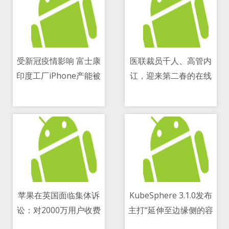
受新冠疫情影响 富士康
医联裁员千人、高管内
印度工厂iPhone产能被
讧，迎来第二春的在线
11/05/2021 05:57 PM
11/05/2021 08:25 AM
削减逾50 percent
医疗并没有更好 (2)
苹果在英国面临集体诉
KubeSphere 3.1.0发布
讼：对2000万用户收费
主打“延伸至边缘侧的容
11/05/2021 08:25 AM
11/05/2021 06:46 PM
过高 赔偿或超21亿美元
器混合云”