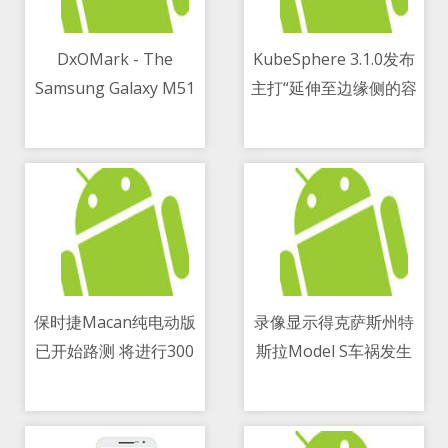
DxOMark - The
KubeSphere 3.1.0发布
Samsung Galaxy M51
主打“延伸至边缘侧的容
11/05/2021 01:49 PM
11/05/2021 06:46 PM
has the best
器混合云”
smartphone battery
life
保时捷Macan纯电动版
录像显示得克萨斯州特
已开始路测 将进行300
斯拉Model S车祸发生
11/05/2021 05:20 PM
11/05/2021 02:26 PM
万公里不同环境测试
前 是由车主驾驶离开