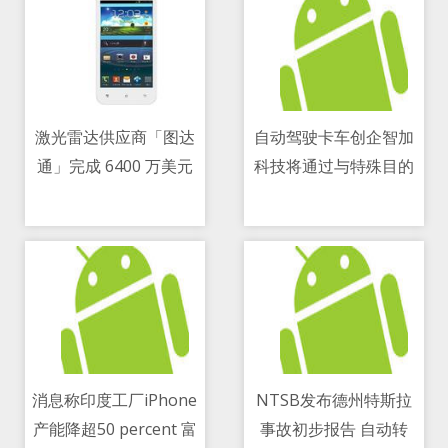
激光雷达供应商「图达
自动驾驶卡车创企智加
通」完成 6400 万美元
科技将通过与特殊目的
11/05/2021 05:16 AM
11/05/2021 03:14 PM
B 轮融资
收购公司合并来上市
消息称印度工厂iPhone
NTSB发布德州特斯拉
产能降超50 percent 富
事故初步报告 自动转