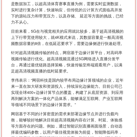
是数据加工，以超高清体育赛事直播为例，需要实时监测数据，
实时进行复杂计算，快速响应，但传统的云计算方式面临高并发
下的源站压力和带宽压力，以及存储、 延迟等方面的挑战，已经
力不从心。
目前来看，5G在与视觉相关的应用就比较多，基于超高清视频的
上下行带宽使用较大，就4K模式来说，其数据容量是一般高清视
频数据容量的8倍，在低延迟要求下，需要边缘侧进行快速处理。
针对超高清视频传输的特点，网宿基于边缘计算平台，对高码率
视频传输进行优化。超高清视频流通过5G网络进入直播分发平
台，再通过最优链路选择策略，快速传输至终端观看用户，以满
足超高清视频直播的低时延要求。
李伟表示：“网宿科技是国内较早布局边缘计算领域的企业，近年
来一直在加大研发和资源投入，持续深化边缘能力。目前公司已
实现全球400+边缘计算节点的覆盖，构建了从底层资源、到应用
再到解决方案的一体化产品体系，能够满足互联网、产业互联网
等领域不同场景下的边缘计算需求。”
网宿基于不同的计算密度的需求来部署边缘节点并进行负载均
衡，能够较好地解决目前超高清视频内容在计算、时延、体验感
等方面存在的问题。例如，通过智能识别直播画面场景，自动选
择最优编码参数，以用户最佳视觉体验为前提，智能降低码率，