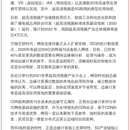
播、VR（虚拟现实）/AR（增强现实）以及祼眼3D等高速率应用
都可望得以实现。其中，超高清视频是5G商用的典型应用场景。
目前，超高清视频产业规模前景巨大。根据工业和信息化部和国
家广播电视总局联合印发《超高清视频标准体系建设指南（2020
版）》提到，预计到2022 年，我国超高清视频产业总体规模将超
过4万亿元。
万物互联时代，网络连接对象正从人扩展至物，IDC的统计数据显
示，2020年有超过500亿的终端与设备联入网络，目前，已经有
40%甚至更高的数据需要在网络边缘侧分析、处理与储存，成为
推动边缘计算的推手。无论是远程医疗、流畅低时延的智能生活
还是自动驾驶，背后都有边缘计算的身影。
在近日举行的2021世界超高清视频产业大会上，网宿科技副总裁
李伟认为，边缘计算通过数据的本地化处理和存储，减少数据传
输的距离，可以降低延迟，加快处理速度并节省带宽。边缘计算
将是超高清应用落地的重要基础设施。
CDN架构拥有与生俱来的边缘节点属性，正契合边缘计算对分布
式网络基础设施的需求。作为全球领先的CDN企业，基于CDN的
技术与资源优势，网宿一直以来聚焦于高效率、低时延的直播分
发，其背后是一整套分布式运算云边端结合的架构。
而5G低时延的特性，正是边缘计算核心支撑特性。5G产业链核心