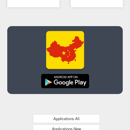
compatible models is
东
FAKE
Applications-All
Applications-New