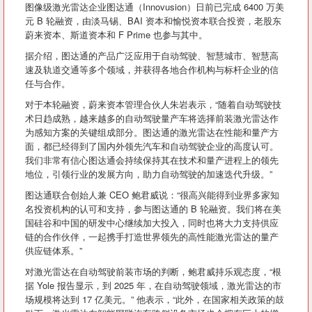
图像级激光雷达企业图达通（Innovusion）日前已完成 6400 万美
元 B 轮融资，由淡马锡、BAI 资本和愉悦资本联合投资，老股东
蔚来资本、斯道资本和 F Prime 也参与其中。
据介绍，图达通的产品广泛应用于自动驾驶、智慧城市、智慧高
速及轨道交通等多个领域，并获得各地合作机构与标杆企业的信
任与合作。
对于本轮融资，蔚来资本管理合伙人朱岩表示，“随着自动驾驶技
术日趋成熟，越来越多的自动驾驶量产车将选择前装激光雷达作
为感知方案的关键组成部分。图达通的激光雷达在性能和量产方
面，都已经得到了国内外领先汽车和自动驾驶企业的高度认可。
我们非常有信心图达通会持续保持其在技术和量产进程上的领先
地位，引领行业的发展方向，助力自动驾驶的加速迭代升级。”
图达通联合创始人兼 CEO 鲍君威说：“很高兴能得到业界多家知
名投资机构的认可和支持，参与图达通的 B 轮融资。我们将在美
国硅谷和中国的研发中心继续加大投入，同时也将大力支持供应
链的合作伙伴，一起携手打造世界领先的高性能激光雷达的量产
供应链体系。”
对激光雷达在自动驾驶前装市场的判断，鲍君威持乐观态度，“根
据 Yole 报告显示，到 2025 年，在自动驾驶领域，激光雷达的市
场规模将达到 17 亿美元。” 他表示，“此外，在国家相关政策的鼓