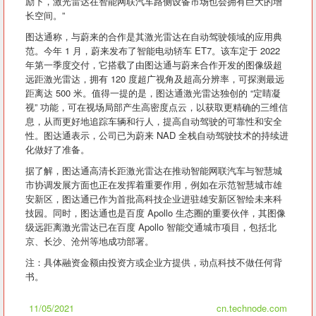
励下，激光雷达在智能网联汽车路侧设备市场也会拥有巨大的增
长空间。”
图达通称，与蔚来的合作是其激光雷达在自动驾驶领域的应用典
范。今年 1 月，蔚来发布了智能电动轿车 ET7。该车定于 2022
年第一季度交付，它搭载了由图达通与蔚来合作开发的图像级超
远距激光雷达，拥有 120 度超广视角及超高分辨率，可探测最远
距离达 500 米。值得一提的是，图达通激光雷达独创的 “定睛凝
视” 功能，可在视场局部产生高密度点云，以获取更精确的三维信
息，从而更好地追踪车辆和行人，提高自动驾驶的可靠性和安全
性。图达通表示，公司已为蔚来 NAD 全栈自动驾驶技术的持续进
化做好了准备。
据了解，图达通高清长距激光雷达在推动智能网联汽车与智慧城
市协调发展方面也正在发挥着重要作用，例如在示范智慧城市雄
安新区，图达通已作为首批高科技企业进驻雄安新区智绘未来科
技园。同时，图达通也是百度 Apollo 生态圈的重要伙伴，其图像
级远距离激光雷达已在百度 Apollo 智能交通城市项目，包括北
京、长沙、沧州等地成功部署。
注：具体融资金额由投资方或企业方提供，动点科技不做任何背
书。
11/05/2021
cn.technode.com