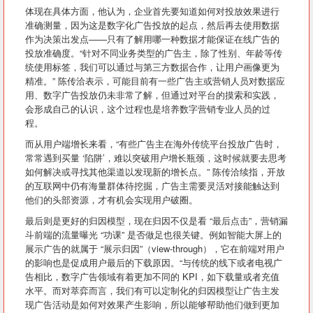
体现在具体方面，他认为，企业首先要知道如何对投放效果进行
准确测量，因为这是数字化广告投放的起点，然后再去使用数据
作为决策出发点——只有了解用哪一种数据才能保证在线广告的
投放准确度。“针对不同业务类型的广告主，除了性别、年龄等传
统使用标签，我们可以通过与第三方数据合作，让用户画像更为
精准。” 陈传洽表示，可能目前有一些广告主或营销人员对数据应
用、数字广告投放仍未非常了解，但通过对平台的摸索和实践，
会形成自己的认识，这个过程也是培养数字营销专业人员的过
程。
而从用户端增长来看，“有些广告主在海外传统平台投放广告时，
常常遇到买量 ‘陷阱’，难以突破用户增长瓶颈，这时候就要去思考
如何解决或寻找其他渠道以发现新的增长点。” 陈传洽续指，开放
的互联网中仍有海量群体待挖掘，广告主需要灵活对接能触达到
他们的头部资源，才有机会实现用户破圈。
最后则是更好的归因模型，现在归因不仅是看 “最后点击”，营销漏
斗前端的流量曝光 “功课” 是否做足也很关键。例如智能大屏上的
展示广告的就属于 “展示归因”（view-through），它在前端对用户
的影响也是促成用户最后的下载原因。“与传统的线下或者电视广
告相比，数字广告领域有着更加不同的 KPI，如下载量或者充值
水平。而对萃弈而言，我们有可以定制化的归因模型让广告主发
现广告活动是如何对效果产生影响，所以能够帮助他们做到更加