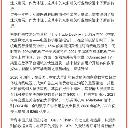
速式发展。作为体现，这其中的众多相关行业纷纷迎来了新的转
折。
过去一年中，互联网进程因疫情催生出的大量线上需求得到了加
速式发展。作为体现，这其中的众多相关行业纷纷迎来了新的转
折。
根据广告技术公司萃弈（The Trade Desk
）此前发布的《智能
大屏风潮来临——电视趋势展望报告》，在全球疫情影响下，传
统电视行业遭受冲击，15% 的美国消费者退订有线电视服务，同
时有近 60％的电视广告主透露将在 2021 年缩减在有线电视广告
预售上的预算。另一方面，随着海外智能大屏（Connected TV）
渠道在数字平台领域的快速普及，越来越多的用户开始转向数字
媒体，智能大屏市场则随之顺势崛起并持续升温。
2020 年期间，在美国，智能大屏所能触达的美国家庭数首次超过
传统有线电视，成为广告主与消费者建立沟通的重要渠道，并且
不断被营销人员所重视。萃弈在报告中指出，其智能大屏流量库
存现可覆盖的美国家庭数量已超过 8400 万，广告主们表示 2021
年将会重点关注智能大屏营销。市场调研机构 eMarketer 估计，
到 2024 年，全球数字广告市场总支出将从 2020 年的约 3330 亿
美元增加到 5260 亿美元。
萃弈中国总经理陈传洽（Calvin Chan）向动点出海透露，从观察
到的数据来看，在萃弈的报告中，37% 的受访者打算聘请智能大