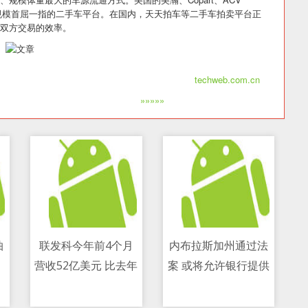
地交易规模首屈一指的二手车平台。在国内，天天拍车等二手车拍卖平台正
双方交易的效率。
techweb.com.cn
»»»»»
抽
联发科今年前4个月
内布拉斯加州通过法
、
营收52亿美元 比去年
案 或将允许银行提供
11/05/2021 06:04 PM
11/05/2021 05:19 PM
上半年还要多
加密服务