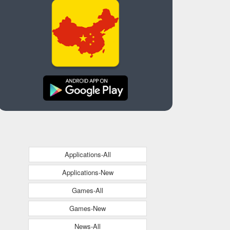
Applications-All
Applications-New
Games-All
Games-New
News-All