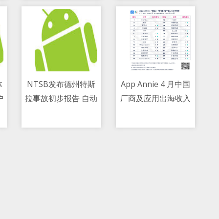
体
NTSB发布德州特斯
App Annie 4 月中国
户
拉事故初步报告 自动
厂商及应用出海收入
11/05/2021 10:44 AM
11/05/2021 03:36 AM
1
转向“不可用”
榜：FunPlus 第一腾
讯第二