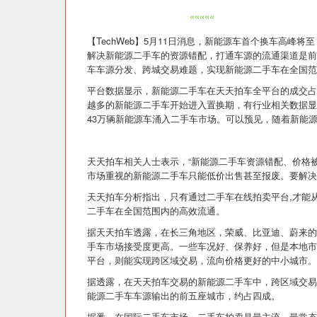
«««««
【TechWeb】5月11日消息，新能源车首个换车高
解决新能源二手车的资源错配，打通车源的流通渠道是前
车车源分发、跨城交易难题，实现新能源二手车在全国范
平台数据显示，新能源二手车在天天拍车全平台的成交占比
越多的新能源二手车开始进入置换期，有行业相关数据显
43万辆新能源车涌入二手车市场。可以预见，随着新能
天天拍车相关人士表示，“新能源二手车资源错配、价格
市场重视的新能源二手车只能低价出售甚至报废。要解决
天天拍车分析指出，只有通过二手车在线拍卖平台,才能
二手车在全国范围内的高效流通。
据天天拍车透露，在长三角地区，荣威、比亚迪、蔚来的
手车市场接受度更高。一些车况好、保养好，但是本地市
平台，则能实现跨区域交易，流向价格更好的中小城市。
据透露，在天天拍车交易的新能源二手车中，跨区域交易
能源二手车车源输出的前五座城市，约占四成。
据悉，在国际二手车市场，二手车拍卖是最主流、最常态、