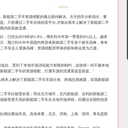
»»»»»
峰将至，新能源二手车资源错配的痛点亟待解决。天天拍车分析指出，要
提。只有通过二手车在线拍卖平台,才能从根本上解决了新能源二手
围内的高效流通。
，已经从2019年的1.6%，增长到今年第一季度的3%以上。越来
示，预计到今年年底国内将迎来新能源二手车首个换车高峰，将有
源二手车步入置换高峰，资源错配所带来的影响将会更为凸显。
被低估，受到了本地市场消化能力有限的制约，这使得一些不被本地
新能源二手车的资源错配，打通车源的流通渠道是前提。”
从根本上解决了新能源二手车车源分发、跨城交易难题，实现新能源
二手车比较受欢迎；而在北方城市，北汽新能源、吉利的新能源二
场接受度不高的新能源二手车在当地市场滞销，但通过全国性拍卖
比例比燃油车高。具体来看，北京、济南、上海、深圳、青岛是新
规模体量最大的车源流通方式。美国的美瀚、Copart、ACV