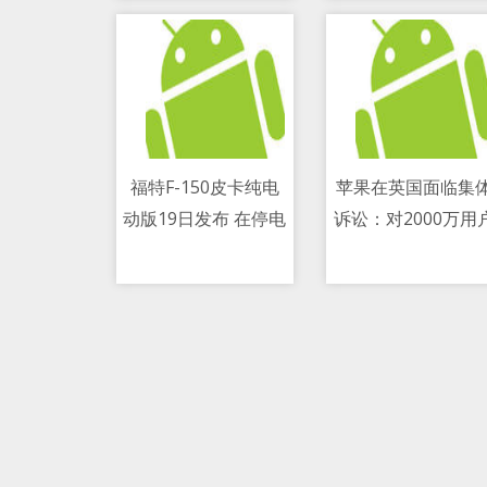
福特F-150皮卡纯电
苹果在英国面临集
动版19日发布 在停电
诉讼：对2000万用
11/05/2021 04:05 PM
11/05/2021 08:25 AM
时可为家庭提供电力
收费过高 赔偿或超2
亿美元