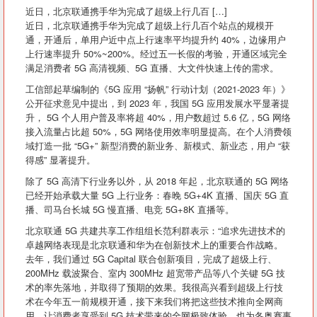
近日，北京联通携手华为完成了超级上行几百 […]
近日，北京联通携手华为完成了超级上行几百个站点的规模开
通，开通后，单用户近中点上行速率平均提升约 40%，边缘用户
上行速率提升 50%~200%。经过五一长假的考验，开通区域完全
满足消费者 5G 高清视频、5G 直播、大文件快速上传的需求。
工信部起草编制的《5G 应用 “扬帆” 行动计划（2021-2023 年）》
公开征求意见中提出，到 2023 年，我国 5G 应用发展水平显著提
升， 5G 个人用户普及率将超 40%，用户数超过 5.6 亿，5G 网络
接入流量占比超 50%，5G 网络使用效率明显提高。在个人消费领
域打造一批 “5G+” 新型消费的新业务、新模式、新业态，用户 “获
得感” 显著提升。
除了 5G 高清下行业务以外，从 2018 年起，北京联通的 5G 网络
已经开始承载大量 5G 上行业务：春晚 5G+4K 直播、国庆 5G 直
播、司马台长城 5G 慢直播、电竞 5G+8K 直播等。
北京联通 5G 共建共享工作组组长范利群表示：“追求先进技术的
卓越网络表现是北京联通和华为在创新技术上的重要合作战略。
去年，我们通过 5G Capital 联合创新项目，完成了超级上行、
200MHz 载波聚合、室内 300MHz 超宽带产品等八个关键 5G 技
术的率先落地，并取得了预期的效果。我很高兴看到超级上行技
术在今年五一前规模开通，接下来我们将把这些技术推向全网商
用，让消费者享受到 5G 技术带来的全网极致体验，也为冬奥赛事