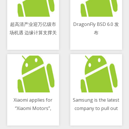
超高清产业迎万亿级市
DragonFly BSD 6.0 发
场机遇 边缘计算支撑关
布
11/05/2021 08:25 AM
11/05/2021 06:21 PM
键应用落地
Xiaomi applies for
Samsung is the latest
“Xiaomi Motors”,
company to pull out
11/05/2021 08:18 PM
11/05/2021 11:09 PM
“Xiaomi Auto” and
from MWC 2021
other car-related