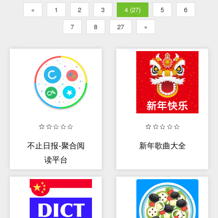
«
1
2
3
4 (27)
5
6
7
8
27
»
不止日报-聚合阅
新年歌曲大全
读平台