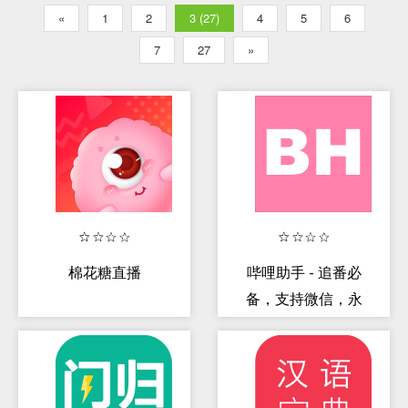
«
1
2
3 (27)
4
5
6
7
27
»
棉花糖直播
哔哩助手 - 追番必
备，支持微信，永
久免费回国VPN