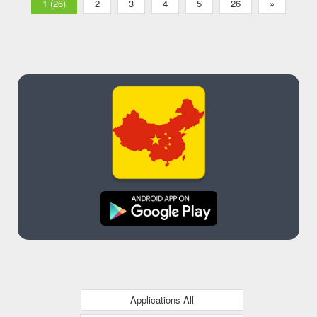
1 (26)
2
3
4
5
26
»
Applications-All