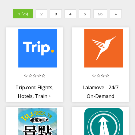
1 (26)
2
3
4
5
26
»
Trip.com: Flights,
Lalamove - 24/7
Hotels, Train +
On-Demand
Travel Deals
Delivery App