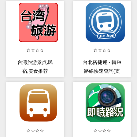
台湾旅游景点,民
台北搭捷運 - 轉乘
宿,美食推荐
路線快速查詢(支
援桃園機場捷運/
淡海輕軌)