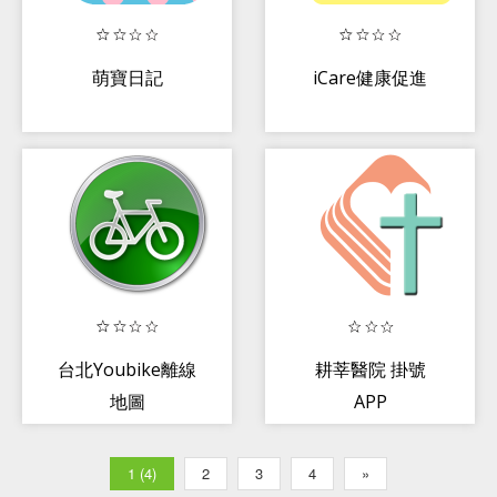
萌寶日記
iCare健康促進
台北Youbike離線
耕莘醫院 掛號
地圖
APP
1 (4)
2
3
4
»