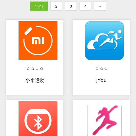
1 (4)
2
3
4
»
小米运动
JYou