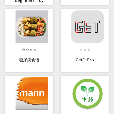
Beginners 1 by
Dr. Yang
糖尿病食谱
GetFitPro